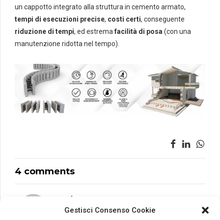
un cappotto integrato alla struttura in cemento armato,
tempi di esecuzioni precise
,
costi certi
, conseguente
riduzione di tempi
, ed estrema
facilità di posa
(con una
manutenzione ridotta nel tempo).
4 comments
adriano
Gestisci Consenso Cookie
Agosto 26, 2021 at 9:09 pm