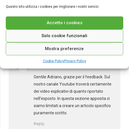
Non sarà più esplicativo un video (quantomeno a
Questo sito utilizza i cookies per migliorare i nostri servizi.
integrazione delle specifiche tecniche illustrate
qui sopra limitatamente sotto forma di testo
Accetto i cookies
scritto) ?
Solo cookie funzionali
Reply
Mostra preferenze
Roberta
Cookie Policy
Privacy Policy
Settembre 3, 2021 at 8:28 am
Gentile Adriano, grazie per il feedback. Sul
nostro canale Youtube troverà certamente
dei video esplicativi di quanto riportato
nell’esposto. In questa sezione apposita ci
siamo limitati a creare un articolo specifico
puramente scritto.
Reply