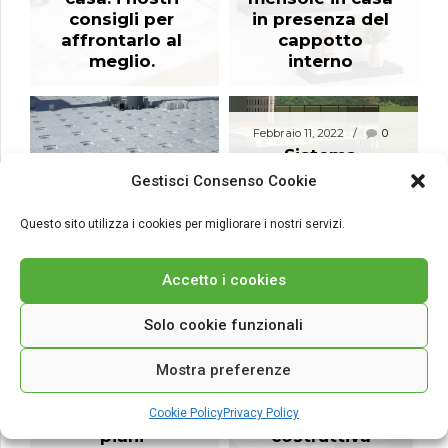
consigli per
in presenza del
affrontarlo al
cappotto
meglio.
interno
Febbraio 11, 2022
0
Sistema
Costruttivo
Febbraio 25, 2022
0
Gestisci Consenso Cookie
Struttura a
Pontarolo per
prova di gas
ottenere il
Questo sito utilizza i cookies per migliorare i nostri servizi.
radon: Sistema
SuperBonus
Ottobre 14, 2021
0
Pontarolo
110%
Demolizione e
Accetto i cookies
ricostruzione
con il
Gennaio 26, 2022
0
Solo cookie funzionali
Isolcupolex, il
Superbonus
sistema
110%: come
Mostra preferenze
brevettato trova
scegliere la
Agosto 6, 2021
4
applicazione
giusta
Cupolex Radici
anche per tetti
tecnologia
Cookie Policy
Privacy Policy
Esistenti: il
piani
costruttiva