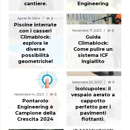
cantiere.
Engineering
Aprile 19, 2024
2
Piscine interrate
con i casseri
Novembre 17, 2023
0
Climablock:
Guida
esplora le
Climablock:
diverse
Come pulire un
possibilità
sistema ICF
geometriche!
Ingiallito
Luglio 12, 2023
0
“Cantiere
Settembre 20, 2023
0
Impatto
Isolcupolex: il
Sostenibile”:
vespaio aerato a
Novembre 14, 2023
0
Assimpredil
Pontarolo
cappotto
Ance riconosce
Engineering è
perfetto per i
l’impegno e
Campione della
pavimenti
l’attenzione di
Crescita 2024
flottanti.
Ediltre s.r.l. verso
la sostenibilità,