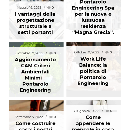
Pontarolo
Engineering Spa
Maggio 19, 2023
0
I vantaggi della
per la nuova e
progettazione
lussuosa
strutturale a
residenza
setti portanti
“Magna Grecia”.
Ottobre 19, 2022
0
Dicembre 19, 2022
0
Work Life
Aggiornamento
Balance: la
CAM Criteri
politica di
Ambientali
Pontarolo
Minimi –
Engineering
Pontarolo
Engineering
Giugno 30, 2022
0
Come
Settembre 5, 2022
0
Come costruire
appendere le
casa: i nostri
mensole in casa