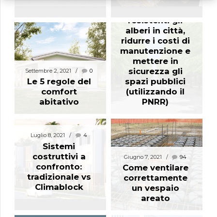
nuovo sistema
per rendere più
resistenti gli
alberi in città,
ridurre i costi di
manutenzione e
mettere in
sicurezza gli
Settembre 2, 2021
0
Le 5 regole del
spazi pubblici
comfort
(utilizzando il
abitativo
PNRR)
Luglio 8, 2021
4
Sistemi
costruttivi a
Giugno 7, 2021
94
confronto:
Come ventilare
tradizionale vs
correttamente
Climablock
un vespaio
areato