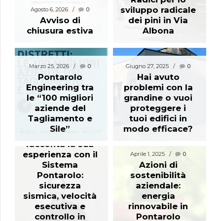
sviluppo radicale
Agosto 6, 2026
0
Avviso di
dei pini in Via
chiusura estiva
Albona
Marzo 25, 2026
0
Giugno 27, 2025
0
Pontarolo
Hai avuto
Engineering tra
problemi con la
le “100 migliori
grandine o vuoi
aziende del
proteggere i
Maggio 23, 2025
0
Tagliamento e
tuoi edifici in
L’Ing. Stefano
Sile”
modo efficace?
Paludetto
racconta la sua
esperienza con il
Aprile 1, 2025
0
Sistema
Azioni di
Pontarolo:
sostenibilità
sicurezza
aziendale:
sismica, velocità
energia
esecutiva e
rinnovabile in
controllo in
Pontarolo