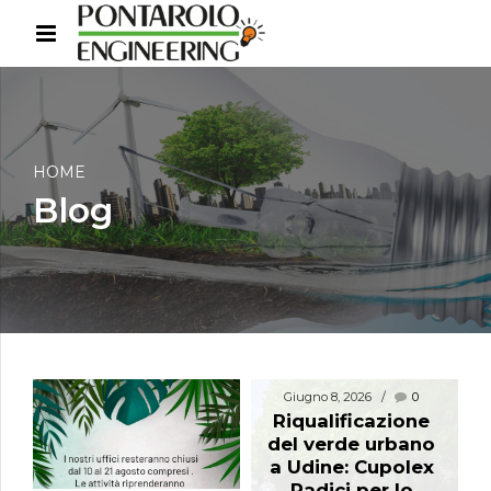
HOME
Blog
Giugno 8, 2026
0
Riqualificazione
del verde urbano
a Udine: Cupolex
Radici per lo