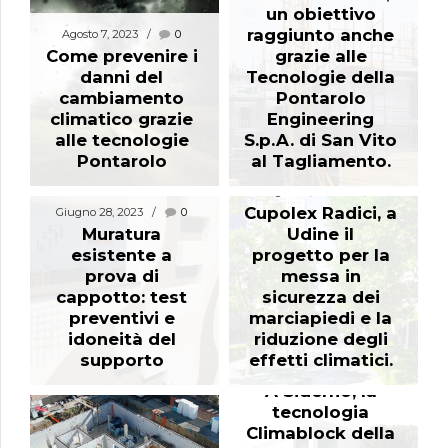
un obiettivo
raggiunto anche
Agosto 7, 2023
0
Come prevenire i
grazie alle
danni del
Tecnologie della
cambiamento
Pontarolo
climatico grazie
Engineering
alle tecnologie
S.p.A. di San Vito
Pontarolo
al Tagliamento.
Giugno 21, 2023
0
Cupolex Radici, a
Giugno 28, 2023
0
Muratura
Udine il
esistente a
progetto per la
prova di
messa in
cappotto: test
sicurezza dei
preventivi e
marciapiedi e la
idoneità del
riduzione degli
supporto
effetti climatici.
Aprile 28, 2023
0
A Siderno, la
tecnologia
Climablock della