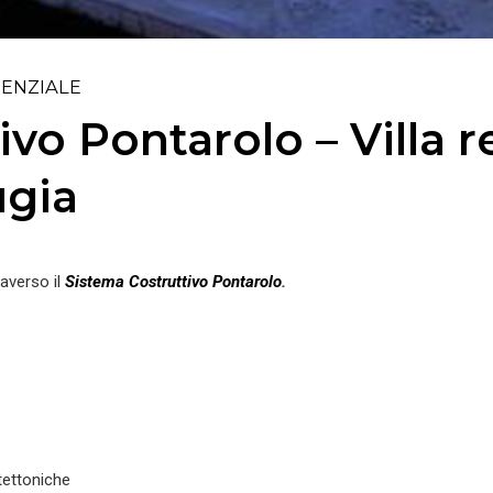
DENZIALE
vo Pontarolo – Villa r
ugia
raverso il
Sistema Costruttivo Pontarolo
.
itettoniche