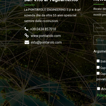
Ricevi di
La PONTAROLO ENGINEERING S.p.a. è un’
nostri pr
azienda che da oltre 55 anni opera nel
settore delle costruzioni.
+39 0434 857010
www.pontarolo.com
info@pontarolo.com
Argomen
Sist
Cupo
Cupo
piovan
Acc
Polic