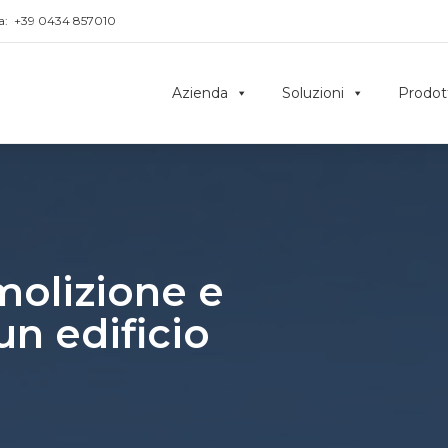
a:
+39 0434 857010
Azienda
Soluzioni
Prodot
molizione e
un edificio