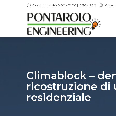
Orari:
Lun - Ven 8.00 - 12.00 | 13.30 -17.30
Chiam
Climablock – de
ricostruzione di 
residenziale