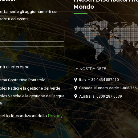
Mondo
rettamente gli aggiornamenti sui
odotti ed eventi
ti di interesse
LA NOSTRA RETE
ema Costruttivo Pontarolo
Italy: + 39 0434 857010
lex Radici e la gestione del verde
Canada: Numero Verde 1-866-766
lex Vasche e la gestione dell’acqua
Australia: 0800 287 6539
a
etto le condizioni della
Privacy
y