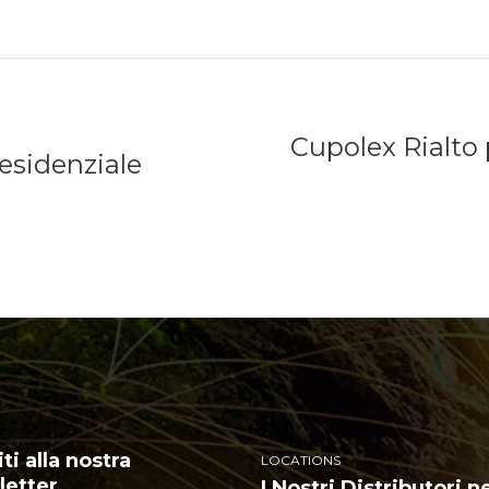
Cupolex Rialto 
residenziale
iti alla nostra
LOCATIONS
etter
I Nostri Distributori n