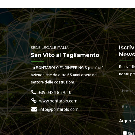
Iscriv
SEDE LEGALE ITALIA
Newsl
San Vito al Tagliamento
Ricevi di
La PONTAROLO ENGINEERING S.p.a. è un’
nostri pr
azienda che da oltre 55 anni opera nel
settore delle costruzioni.
+39 0434 857010
www.pontarolo.com
info@pontarolo.com
Argomen
Sist