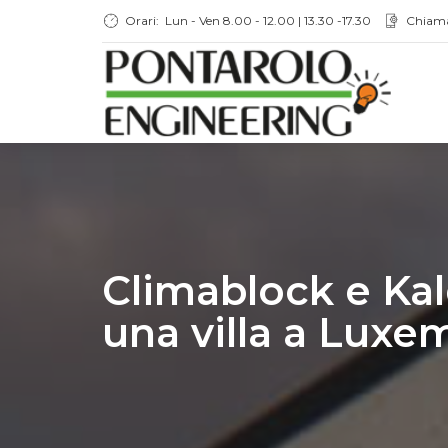
Orari:
Lun - Ven 8.00 - 12.00 | 13.30 -17.30
Chiam
Climablock e Kal
una villa a Lux