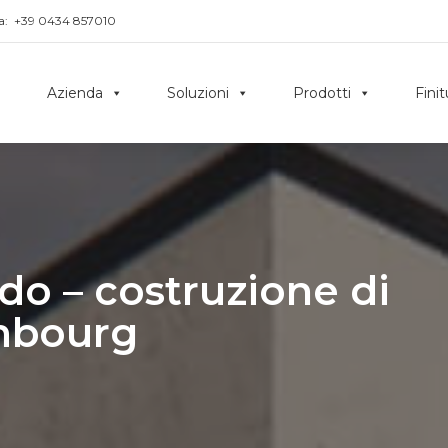
a:
+39 0434 857010
Azienda
Soluzioni
Prodotti
Fini
do – costruzione di
embourg