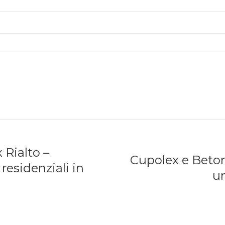
 Rialto –
Cupolex e Beton
 residenziali in
un