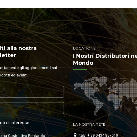
iti alla nostra
LOCATIONS
etter
I Nostri Distributori n
Mondo
rettamente gli aggiornamenti sui
odotti ed eventi
ti di interesse
LA NOSTRA RETE
ema Costruttivo Pontarolo
Italy: + 39 0434 857010