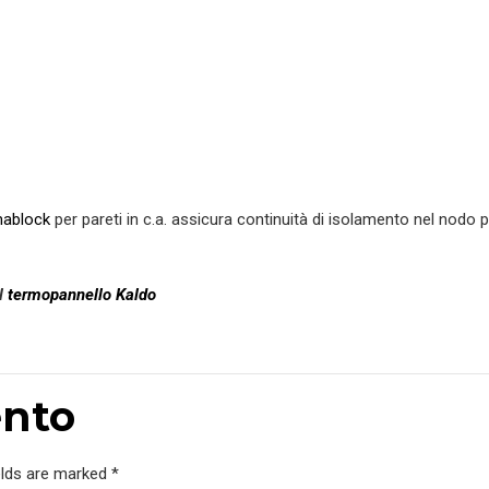
mablock
per pareti in c.a. assicura continuità di isolamento nel nodo 
l
termopannello Kaldo
nto
elds are marked *