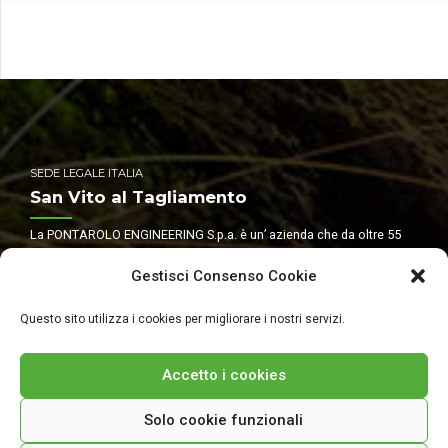
SEDE LEGALE ITALIA
San Vito al Tagliamento
La PONTAROLO ENGINEERING S.p.a. è un’ azienda che da oltre 55
anni opera nel settore delle costruzioni.
Gestisci Consenso Cookie
+39 0434 857010
www.pontarolo.com
Questo sito utilizza i cookies per migliorare i nostri servizi.
info@pontarolo.com
Accetto i cookies
Iscriviti alla nostra Newsletter
Solo cookie funzionali