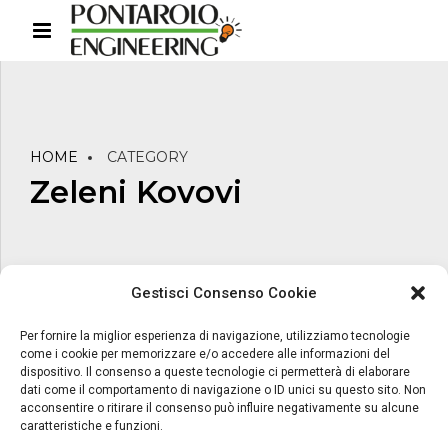
HOME
CATEGORY
Zeleni Kovovi
Gestisci Consenso Cookie
Per fornire la miglior esperienza di navigazione, utilizziamo tecnologie
Copyright Pontarolo Engineering S.p.a.| P.IVA 00631040938 | Capitale
come i cookie per memorizzare e/o accedere alle informazioni del
sociale € 4.600.000 REA PN-55432 | Codice Destinatario T04ZHR3 |
dispositivo. Il consenso a queste tecnologie ci permetterà di elaborare
PEC pontaroloeng@cert.neispa.com
dati come il comportamento di navigazione o ID unici su questo sito. Non
acconsentire o ritirare il consenso può influire negativamente su alcune
caratteristiche e funzioni.